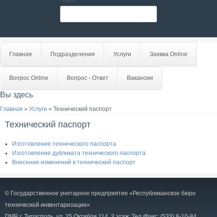
Поиск
Главная
Подразделения
Услуги
Заявка Online
Вопрос Online
Вопрос - Ответ
Вакансии
Вы здесь
Главная
»
Услуги
» Технический паспорт
Технический паспорт
Изготовление технического паспорта
Изготовление дубликата технического паспорта
Внесение изменений в технический паспорт
© Государственное унитарное предприятие «Республиканское бюро
технической инвентаризации»
ПМР, г. Тирасполь, ул. 25 Октября 114, 3 этаж; Тел./Факс: (533) 8-10-84